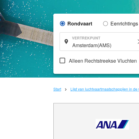
Rondvaart
Eenrichtings
VERTREKPUNT
Alleen Rechtstreekse Vluchten
Start
Lijst van luchtvaartmaatschappijen in de