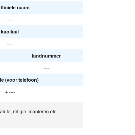
fficiële naam
----
kapitaal
----
landnummer
----
 (voor telefoon)
＋----
aluta, religie, manieren etc.