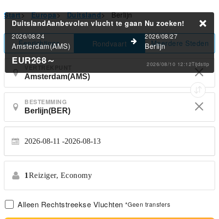
Start
>
Europa
>
Duitsland
>
Berlijn
DuitslandAanbevolen vlucht te gaan
Nu zoeken!
2026/08/24
2026/08/27
Eenrichtings
Meerdere Steden
Rondvaart
Amsterdam(AMS)
Berlijn
EUR268
～
2026/08/10 12:12Tijdstip
VERTREKPUNT
BESTEMMING
2026-08-11
2026-08-13
1
Reiziger,
Economy
Alleen Rechtstreekse Vluchten
*Geen transfers