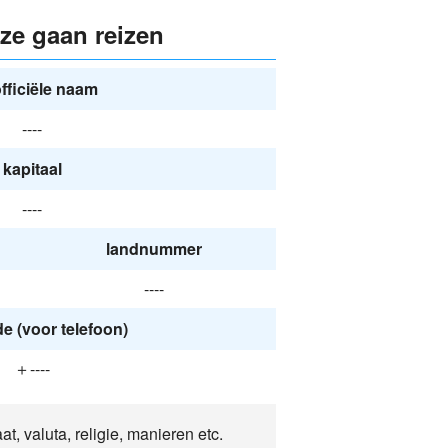
ze gaan reizen
fficiële naam
----
kapitaal
----
landnummer
----
 (voor telefoon)
＋----
t, valuta, religie, manieren etc.