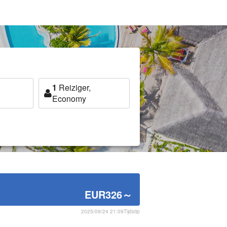
1
Reiziger,
Economy
EUR326
～
2025/09/24 21:09Tijdstip