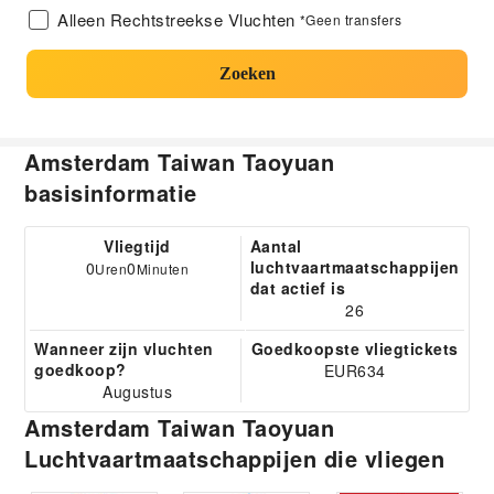
Alleen Rechtstreekse Vluchten
*Geen transfers
Zoeken
Amsterdam Taiwan Taoyuan
basisinformatie
Vliegtijd
Aantal
luchtvaartmaatschappijen
0
0
Uren
Minuten
dat actief is
26
Wanneer zijn vluchten
Goedkoopste vliegtickets
goedkoop?
EUR634
Augustus
Amsterdam Taiwan Taoyuan
Luchtvaartmaatschappijen die vliegen