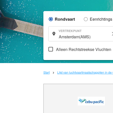
Rondvaart
Eenrichtings
VERTREKPUNT
Alleen Rechtstreekse Vluchten
Start
Lijst van luchtvaartmaatschappijen in de