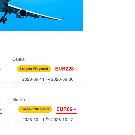
Osaka
～
EUR228～
Laagste Vliegtarief
2026-09-11
2026-09-30
Manila
～
EUR66～
Laagste Vliegtarief
2026-10-11
2026-10-12