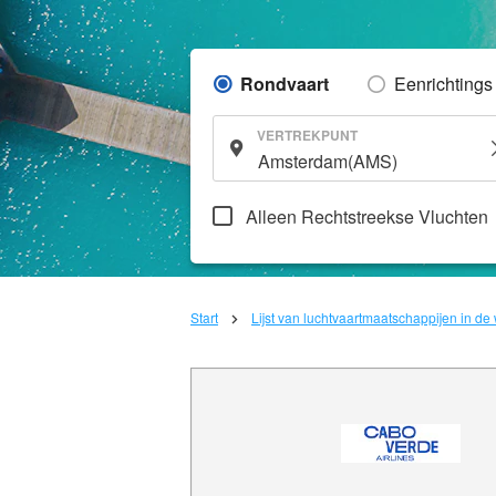
Rondvaart
Eenrichtings
VERTREKPUNT
Alleen Rechtstreekse Vluchten
Start
Lijst van luchtvaartmaatschappijen in de