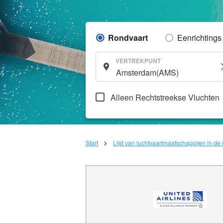
Rondvaart
Eenrichtings
VERTREKPUNT
Alleen Rechtstreekse Vluchten
Start
Lijst van luchtvaartmaatschappijen in de