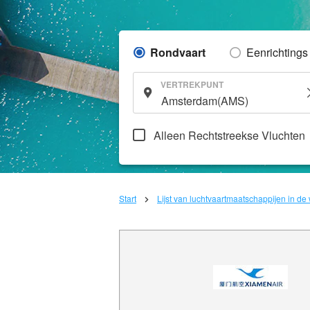
Rondvaart
Eenrichtings
VERTREKPUNT
Alleen Rechtstreekse Vluchten
Start
Lijst van luchtvaartmaatschappijen in de