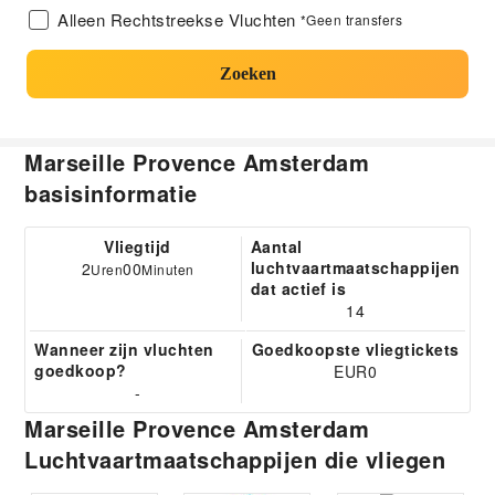
Alleen Rechtstreekse Vluchten
*Geen transfers
Zoeken
Marseille Provence Amsterdam
basisinformatie
Vliegtijd
Aantal
luchtvaartmaatschappijen
2
00
Uren
Minuten
dat actief is
14
Wanneer zijn vluchten
Goedkoopste vliegtickets
goedkoop?
EUR0
-
Marseille Provence Amsterdam
Luchtvaartmaatschappijen die vliegen