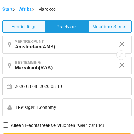
Start
>
Afrika
>
Marokko
Eenrichtings
Meerdere Steden
Rondvaart
VERTREKPUNT
BESTEMMING
2026-08-08
2026-08-10
1
Reiziger,
Economy
Alleen Rechtstreekse Vluchten
*Geen transfers