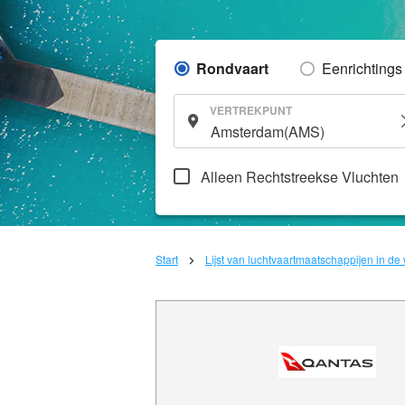
Rondvaart
Eenrichtings
VERTREKPUNT
Alleen Rechtstreekse Vluchten
Start
Lijst van luchtvaartmaatschappijen in de