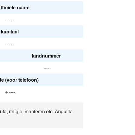
fficiële naam
----
kapitaal
----
landnummer
----
 (voor telefoon)
＋----
luta, religie, manieren etc. Anguilla