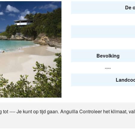
De o
Bevolking
----
Landcode
 tot ---- Je kunt op tijd gaan. Anguilla Controleer het klimaat, va