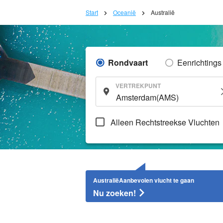
Start
Oceanië
Australië
Rondvaart
Eenrichtings
VERTREKPUNT
Alleen Rechtstreekse Vluchten
AustraliëAanbevolen vlucht te gaan
Nu zoeken!