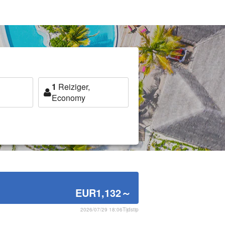
1
Reiziger,
Economy
EUR1,132
～
2026/07/29 18:06Tijdstip