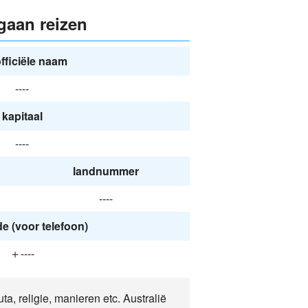
gaan reizen
fficiële naam
----
kapitaal
----
landnummer
----
 (voor telefoon)
＋----
uta, religie, manieren etc. Australië