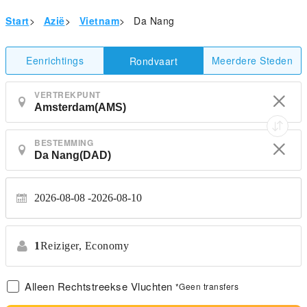
Start
>
Azië
>
Vietnam
>
Da Nang
Eenrichtings
Meerdere Steden
Rondvaart
VERTREKPUNT
BESTEMMING
2026-08-08
2026-08-10
1
Reiziger,
Economy
Alleen Rechtstreekse Vluchten
*Geen transfers