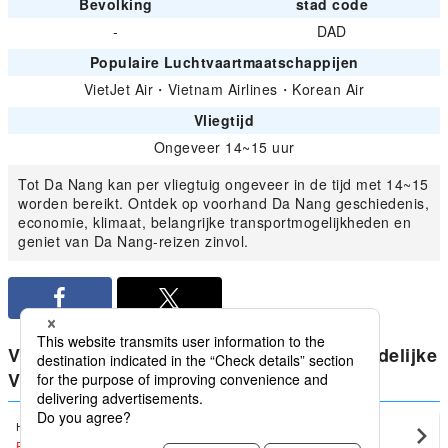
Bevolking
stad code
-
DAD
Populaire Luchtvaartmaatschappijen
VietJet Air
・
Vietnam Airlines
・
Korean Air
Vliegtijd
Ongeveer 14~15 uur
Tot Da Nang kan per vliegtuig ongeveer in de tijd met 14~15
worden bereikt. Ontdek op voorhand Da Nang geschiedenis,
economie, klimaat, belangrijke transportmogelijkheden en
geniet van Da Nang-reizen zinvol.
Vergelijk de laagste prijzen voor huishoudelijke
Vietnam vanaf Da Nang
Hanoi
Da Nang(DAD)
EUR65
〜