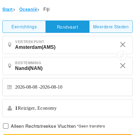
Start
>
Oceanië
>
Fiji
Eenrichtings
Meerdere Steden
Rondvaart
VERTREKPUNT
BESTEMMING
2026-08-08
2026-08-10
1
Reiziger,
Economy
Alleen Rechtstreekse Vluchten
*Geen transfers