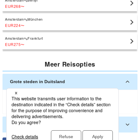
Amsterdam
Berlijn
EUR268
〜
Amsterdam
München
EUR224
〜
Amsterdam
Frankfurt
EUR275
〜
Meer Reisopties
Grote steden in Duitsland
Berlijn
Frankfurt
München
Dusseldorf
Hamburg
Stuttgart
Neurenberg
Andere steden in Duitsland