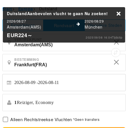
Start
>
Europa
>
Duitsland
DuitslandAanbevolen vlucht te gaan
Nu zoeken!
2026/08/27
2026/08/29
Eenrichtings
Meerdere Steden
Rondvaart
Amsterdam(AMS)
München
EUR224
～
2025/09/08 16:04Tijdstip
VERTREKPUNT
BESTEMMING
2026-08-09
2026-08-11
1
Reiziger,
Economy
Alleen Rechtstreekse Vluchten
*Geen transfers