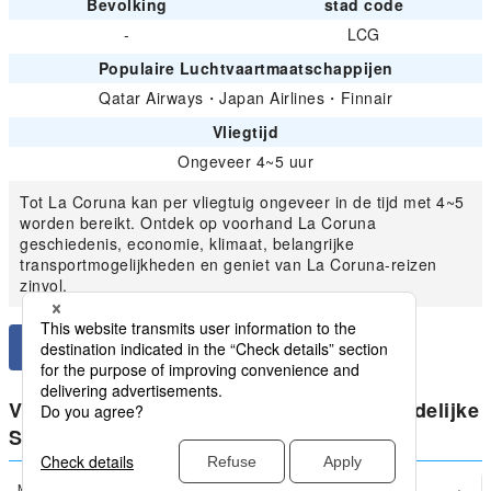
Bevolking
stad code
-
LCG
Populaire Luchtvaartmaatschappijen
Qatar Airways
・
Japan Airlines
・
Finnair
Vliegtijd
Ongeveer 4~5 uur
Tot La Coruna kan per vliegtuig ongeveer in de tijd met 4~5
worden bereikt. Ontdek op voorhand La Coruna
geschiedenis, economie, klimaat, belangrijke
transportmogelijkheden en geniet van La Coruna-reizen
zinvol.
Vergelijk de laagste prijzen voor huishoudelijke
Spanje vanaf La Coruna
Madrid
La Coruna(LCG)