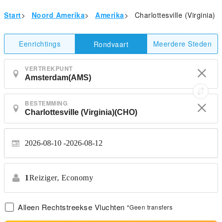
Start
>
Noord Amerika
>
Amerika
>
Charlottesville (Virginia)
Eenrichtings
Meerdere Steden
Rondvaart
VERTREKPUNT
BESTEMMING
2026-08-10
2026-08-12
1
Reiziger,
Economy
Alleen Rechtstreekse Vluchten
*Geen transfers