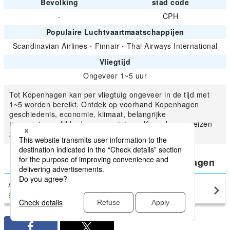
Bevolking
stad code
-
CPH
Populaire Luchtvaartmaatschappijen
Scandinavian Airlines
・
Finnair
・
Thai Airways International
Vliegtijd
Ongeveer 1~5 uur
Tot Kopenhagen kan per vliegtuig ongeveer in de tijd met
1~5 worden bereikt. Ontdek op voorhand Kopenhagen
geschiedenis, economie, klimaat, belangrijke
transportmogelijkheden en geniet van Kopenhagen-reizen
zinvol.
Vergelijk de laagste prijs voor Kopenhagen
Amsterdam
Kopenhagen(CPH)
EUR174
〜