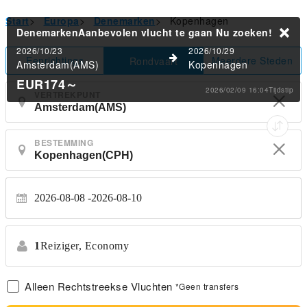
Start
>
Europa
>
Denemarken
>
Kopenhagen
DenemarkenAanbevolen vlucht te gaan
Nu zoeken!
2026/10/23
2026/10/29
Eenrichtings
Meerdere Steden
Rondvaart
Amsterdam(AMS)
Kopenhagen
EUR174
～
2026/02/09 16:04Tijdstip
VERTREKPUNT
BESTEMMING
2026-08-08
2026-08-10
1
Reiziger,
Economy
Alleen Rechtstreekse Vluchten
*Geen transfers