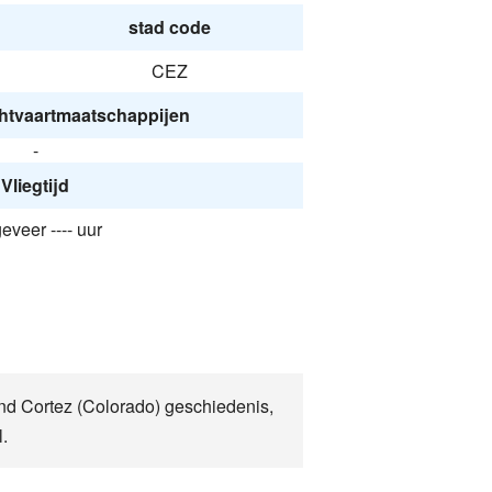
stad code
CEZ
htvaartmaatschappijen
-
Vliegtijd
veer ---- uur
hand Cortez (Colorado) geschiedenis,
.