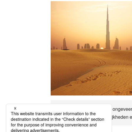
Tot Dubai kan per vliegtuig ongevee
belangrijke transportmogelijkheden e