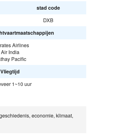
stad code
DXB
htvaartmaatschappijen
ates Airlines
Air India
thay Pacific
Vliegtijd
veer 1~10 uur
 geschiedenis, economie, klimaat,