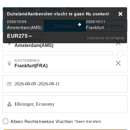
Start
>
Europa
>
Duitsland
>
Frankfurt
DuitslandAanbevolen vlucht te gaan
Nu zoeken!
2026/10/09
2026/10/11
Eenrichtings
Meerdere Steden
Rondvaart
Amsterdam(AMS)
Frankfurt
EUR275
～
2026/03/26 18:06Tijdstip
VERTREKPUNT
BESTEMMING
2026-08-09
2026-08-11
1
Reiziger,
Economy
Alleen Rechtstreekse Vluchten
*Geen transfers