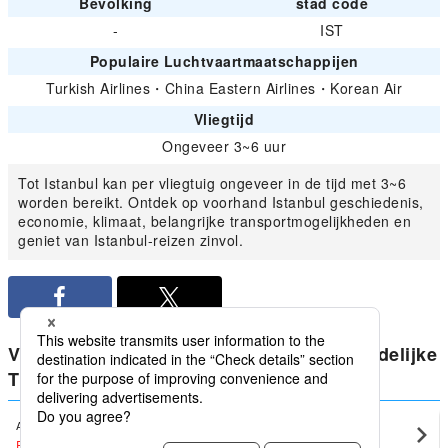
Bevolking
stad code
-
IST
Populaire Luchtvaartmaatschappijen
Turkish Airlines
・
China Eastern Airlines
・
Korean Air
Vliegtijd
Ongeveer 3~6 uur
Tot Istanbul kan per vliegtuig ongeveer in de tijd met 3~6
worden bereikt. Ontdek op voorhand Istanbul geschiedenis,
economie, klimaat, belangrijke transportmogelijkheden en
geniet van Istanbul-reizen zinvol.
Vergelijk de laagste prijzen voor huishoudelijke
Turkije vanaf Istanbul
Antalya
Istanbul(IST)
EUR438
〜