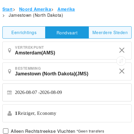
Start
>
Noord Amerika
>
Amerika
>
Jamestown (North Dakota)
Eenrichtings
Meerdere Steden
Rondvaart
VERTREKPUNT
BESTEMMING
2026-08-07
2026-08-09
1
Reiziger,
Economy
Alleen Rechtstreekse Vluchten
*Geen transfers