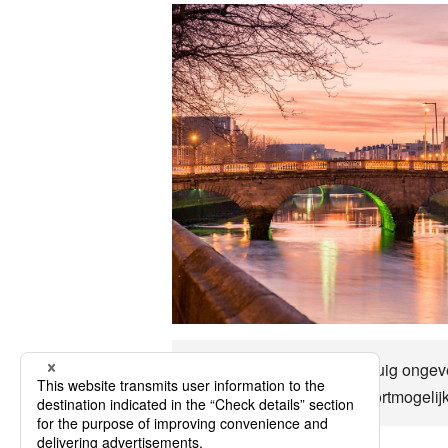
Tot Killarney kan per vliegtuig onge
klimaat, belangrijke transportmogelij