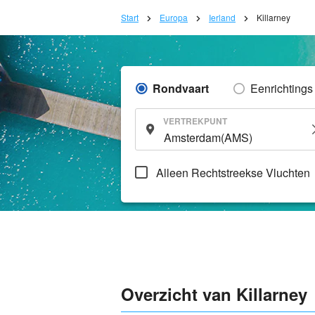
Start
Europa
Ierland
Killarney
Rondvaart
Eenrichtings
VERTREKPUNT
Alleen Rechtstreekse Vluchten
Overzicht van Killarney