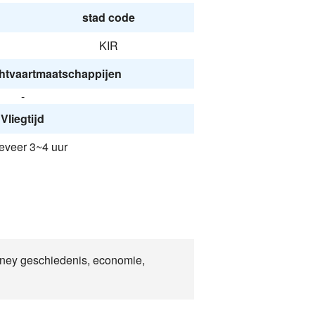
stad code
KIR
htvaartmaatschappijen
-
Vliegtijd
veer 3~4 uur
arney geschiedenis, economie,