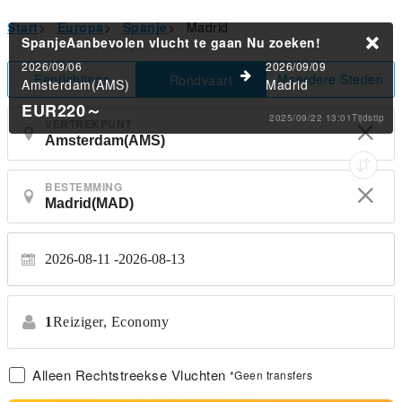
Start
>
Europa
>
Spanje
>
Madrid
SpanjeAanbevolen vlucht te gaan
Nu zoeken!
2026/09/06
2026/09/09
Eenrichtings
Meerdere Steden
Rondvaart
Amsterdam(AMS)
Madrid
EUR220
～
2025/09/22 13:01Tijdstip
VERTREKPUNT
BESTEMMING
2026-08-11
2026-08-13
1
Reiziger,
Economy
Alleen Rechtstreekse Vluchten
*Geen transfers