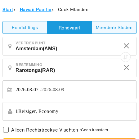
Start
>
Hawaii Pacific
>
Cook Eilanden
Eenrichtings
Meerdere Steden
Rondvaart
VERTREKPUNT
BESTEMMING
2026-08-07
2026-08-09
1
Reiziger,
Economy
Alleen Rechtstreekse Vluchten
*Geen transfers