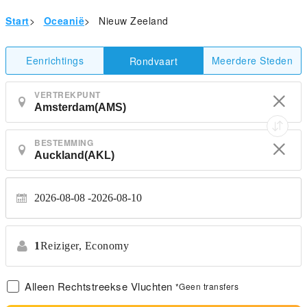
Start
>
Oceanië
>
Nieuw Zeeland
Eenrichtings
Meerdere Steden
Rondvaart
VERTREKPUNT
BESTEMMING
2026-08-08
2026-08-10
1
Reiziger,
Economy
Alleen Rechtstreekse Vluchten
*Geen transfers