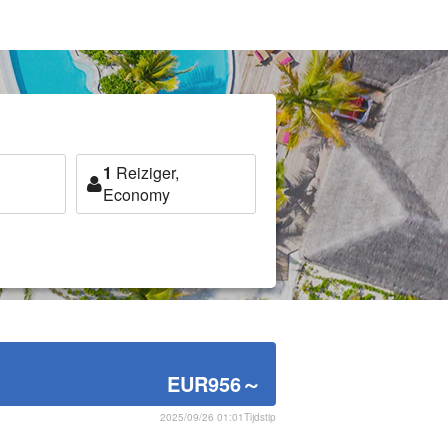
1
Reiziger,
Economy
EUR956
～
2025/09/26 01:01Tijdstip