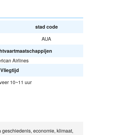
stad code
AUA
htvaartmaatschappijen
ican Airlines
Vliegtijd
eer 10~11 uur
a geschiedenis, economie, klimaat,