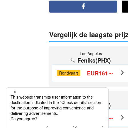
Vergelijk de laagste pri
Los Angeles
Feniks(PHX)
EUR161～
Rondvaart
Las Vegas
Feniks(PHX)
EUR254～
Rondvaart