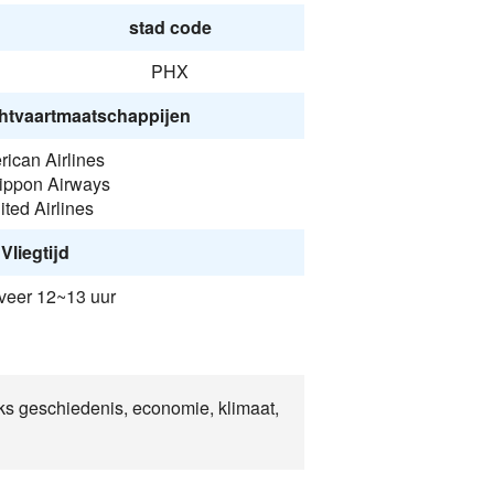
stad code
PHX
htvaartmaatschappijen
ican Airlines
Nippon Airways
ited Airlines
Vliegtijd
eer 12~13 uur
iks geschiedenis, economie, klimaat,