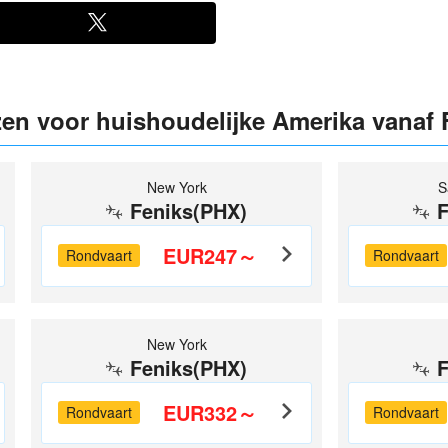
jzen voor huishoudelijke Amerika vanaf
New York
S
Feniks(PHX)
F
EUR247～
Rondvaart
Rondvaart
New York
Feniks(PHX)
F
EUR332～
Rondvaart
Rondvaart