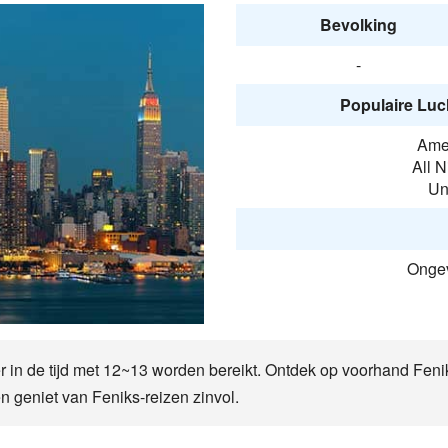
Bevolking
-
Populaire Luc
Amer
All 
Un
Ongev
er in de tijd met 12~13 worden bereikt. Ontdek op voorhand Fen
n geniet van Feniks-reizen zinvol.