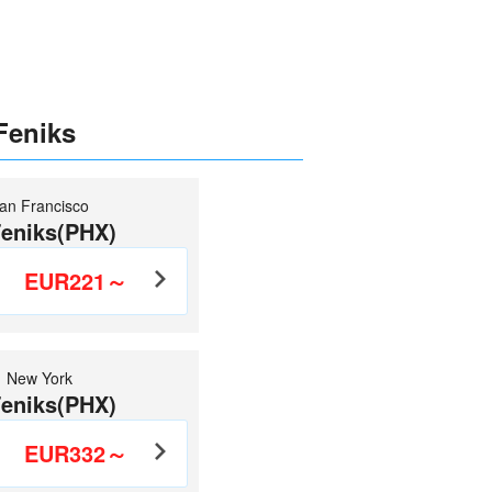
 Feniks
an Francisco
eniks(PHX)
EUR221～
New York
eniks(PHX)
EUR332～