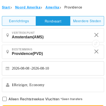
Start
>
Noord Amerika
>
Amerika
>
Providence
Eenrichtings
Meerdere Steden
Rondvaart
VERTREKPUNT
BESTEMMING
2026-08-08
2026-08-10
1
Reiziger,
Economy
Alleen Rechtstreekse Vluchten
*Geen transfers