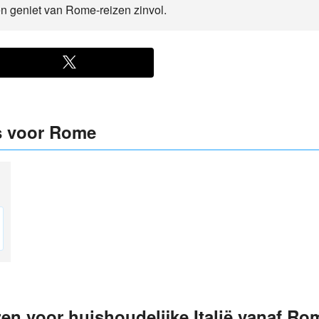
en geniet van Rome-reizen zinvol.
js voor Rome
jzen voor huishoudelijke Italië vanaf Ro