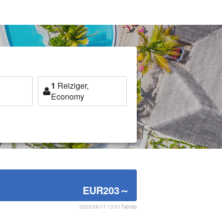
1
Reiziger,
Economy
EUR203
～
2025/09/17 13:01Tijdstip