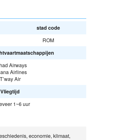
stad code
ROM
htvaartmaatschappijen
ihad Airways
ana Airlines
T’way Air
Vliegtijd
veer 1~6 uur
eschiedenis, economie, klimaat,