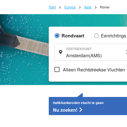
Start
Europa
Italië
Rome
Rondvaart
Eenrichtings
VERTREKPUNT
Alleen Rechtstreekse Vluchten
ItaliëAanbevolen vlucht te gaan
Nu zoeken!