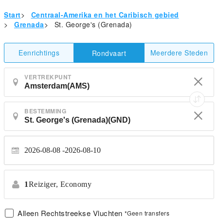
Start
>
Centraal-Amerika en het Caribisch gebied
>
Grenada
>
St. George's (Grenada)
Eenrichtings
Meerdere Steden
Rondvaart
VERTREKPUNT
BESTEMMING
2026-08-08
2026-08-10
1
Reiziger,
Economy
Alleen Rechtstreekse Vluchten
*Geen transfers