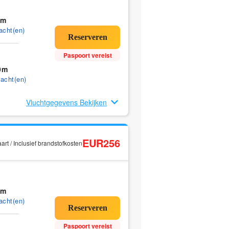
5m
acht(en)
Paspoort vereist
0m
acht(en)
Vluchtgegevens Bekijken
EUR256
rt / Inclusief brandstofkosten
5m
acht(en)
Paspoort vereist