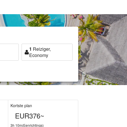
1
Reiziger,
Economy
Kortste plan
EUR376~
3h 10m(Eenrichtings)