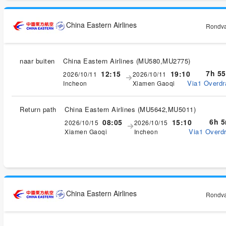
China Eastern Airlines
Rondvaa
naar buiten
China Eastern Airlines
(
MU580,MU2775
)
7h 5
12:15
19:10
2026/10/11
2026/10/11
Via1 Overdr
Incheon
Xiamen Gaoqi
Return path
China Eastern Airlines
(
MU5642,MU5011
)
6h 
08:05
15:10
2026/10/15
2026/10/15
Via1 Overdr
Xiamen Gaoqi
Incheon
China Eastern Airlines
Rondvaa