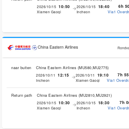
6h 5
10:50
18:40
2026/10/15
2026/10/15
Via1 Overdr
Xiamen Gaoqi
Incheon
China Eastern Airlines
Rondvaa
naar buiten
China Eastern Airlines
(
MU580,MU2775
)
7h 5
12:15
19:10
2026/10/11
2026/10/11
Via1 Overdr
Incheon
Xiamen Gaoqi
Return path
China Eastern Airlines
(
MU2810,MU2921
)
7h 
10:30
18:30
2026/10/15
2026/10/15
Via1 Overdr
Xiamen Gaoqi
Incheon