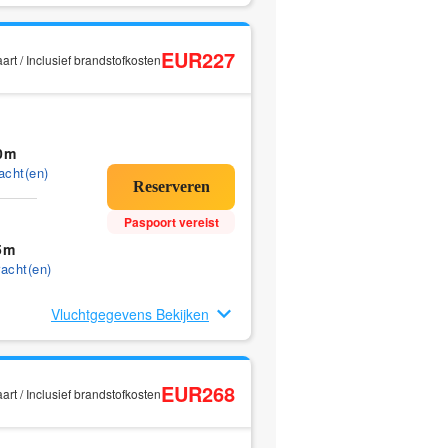
EUR227
rt / Inclusief brandstofkosten
0m
acht(en)
Paspoort vereist
5m
acht(en)
Vluchtgegevens Bekijken
EUR268
rt / Inclusief brandstofkosten