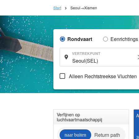
Start
Seoul→Xiamen
Rondvaart
Eenrichtings
VERTREKPUNT
Alleen Rechtstreekse Vluchten
Verfijnen op
A
luchtvaartmaatschappij
Return path
naar buiten
3