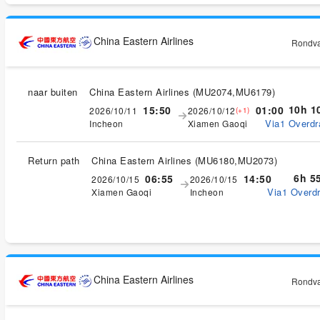
China Eastern Airlines
Rondvaa
naar buiten
China Eastern Airlines
(
MU2074,MU6179
)
10h 1
15:50
01:00
2026/10/11
2026/10/12
(+1)
Via1 Overdr
Incheon
Xiamen Gaoqi
Return path
China Eastern Airlines
(
MU6180,MU2073
)
6h 5
06:55
14:50
2026/10/15
2026/10/15
Via1 Overdr
Xiamen Gaoqi
Incheon
China Eastern Airlines
Rondvaa