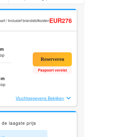
EUR276
rt / Inclusief brandstofkosten
0m
op
Paspoort vereist
5m
top
Vluchtgegevens Bekijken
de laagste prijs