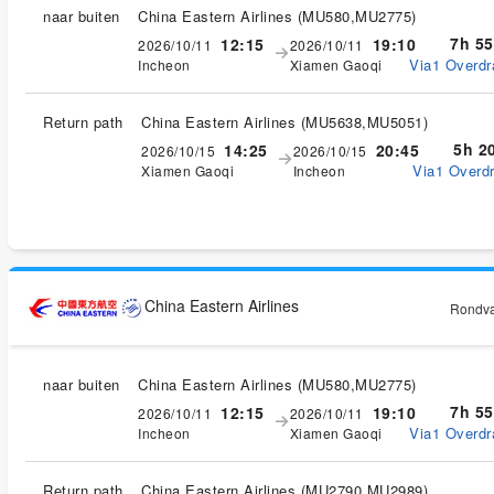
naar buiten
China Eastern Airlines
(
MU580,MU2775
)
7h 5
12:15
19:10
2026/10/11
2026/10/11
Via1 Overdr
Incheon
Xiamen Gaoqi
Return path
China Eastern Airlines
(
MU5638,MU5051
)
5h 2
14:25
20:45
2026/10/15
2026/10/15
Via1 Overdr
Xiamen Gaoqi
Incheon
China Eastern Airlines
Rondvaa
naar buiten
China Eastern Airlines
(
MU580,MU2775
)
7h 5
12:15
19:10
2026/10/11
2026/10/11
Via1 Overdr
Incheon
Xiamen Gaoqi
Return path
China Eastern Airlines
(
MU2790,MU2989
)