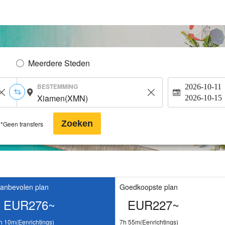
Meerdere Steden
BESTEMMING
2026-10-11
2026-10-15
Zoeken
*Geen transfers
anbevolen plan
Goedkoopste plan
EUR276~
EUR227~
h 10m(Eenrichtings)
7h 55m(Eenrichtings)