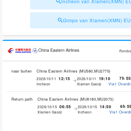
Incheon van Xiamen(XMN) 
Gimpo van Xiamen(XMN) E
China Eastern Airlines
Rondvaa
naar buiten
China Eastern Airlines
(
MU580,MU2775
)
7h 5
12:15
19:10
2026/10/11
2026/10/11
Via1 Overdr
Incheon
Xiamen Gaoqi
Return path
China Eastern Airlines
(
MU6180,MU2073
)
6h 5
06:55
14:50
2026/10/15
2026/10/15
Via1 Overdr
Xiamen Gaoqi
Incheon