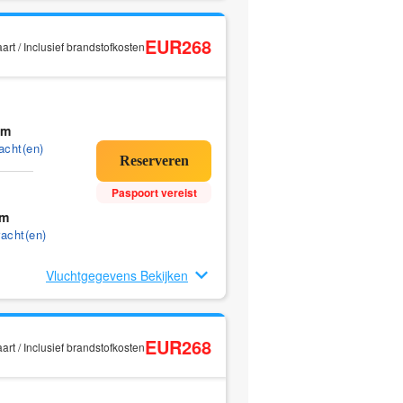
EUR268
rt / Inclusief brandstofkosten
5m
acht(en)
Paspoort vereist
5m
acht(en)
Vluchtgegevens Bekijken
EUR268
rt / Inclusief brandstofkosten