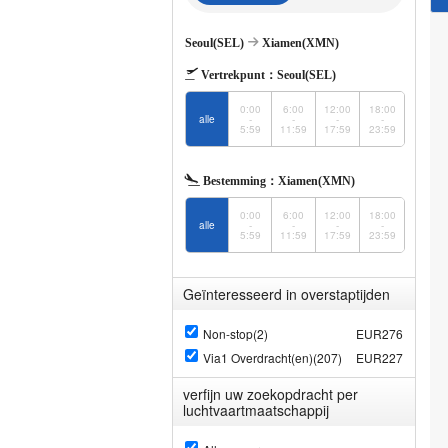
Seoul(SEL)
Xiamen(XMN)
Vertrekpunt：
Seoul(SEL)
0:00
6:00
12:00
18:00
alle
-
-
-
-
5:59
11:59
17:59
23:59
Bestemming：
Xiamen(XMN)
0:00
6:00
12:00
18:00
alle
-
-
-
-
5:59
11:59
17:59
23:59
Geïnteresseerd in overstaptijden
Non-stop(2)
EUR276
Via1 Overdracht(en)(207)
EUR227
verfijn uw zoekopdracht per
luchtvaartmaatschappij