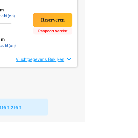
5m
acht(en)
Paspoort vereist
5m
acht(en)
Vluchtgegevens Bekijken
aten zien