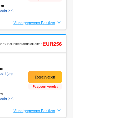
0m
acht(en)
Vluchtgegevens Bekijken
EUR256
rt / Inclusief brandstofkosten
5m
acht(en)
Paspoort vereist
0m
acht(en)
Vluchtgegevens Bekijken