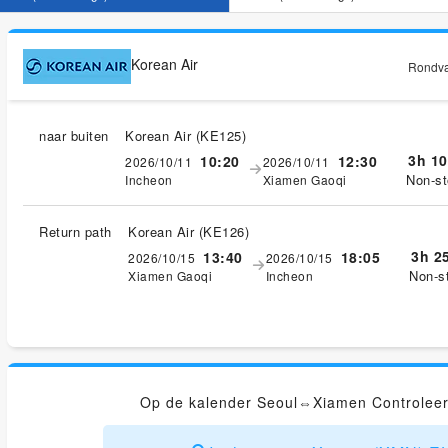
Korean Air
Rondvaa
naar buiten
Korean Air
(
KE125
)
3h 1
10:20
12:30
2026/10/11
2026/10/11
Non-st
Incheon
Xiamen Gaoqi
Return path
Korean Air
(
KE126
)
3h 2
13:40
18:05
2026/10/15
2026/10/15
Non-s
Xiamen Gaoqi
Incheon
Op de kalender Seoul⇔Xiamen Controleer 