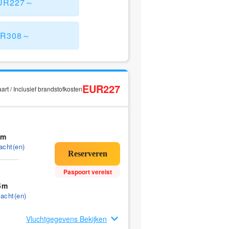
EUR227～
UR308～
EUR227
rt / Inclusief brandstofkosten
5m
acht(en)
Paspoort vereist
5m
acht(en)
Vluchtgegevens Bekijken