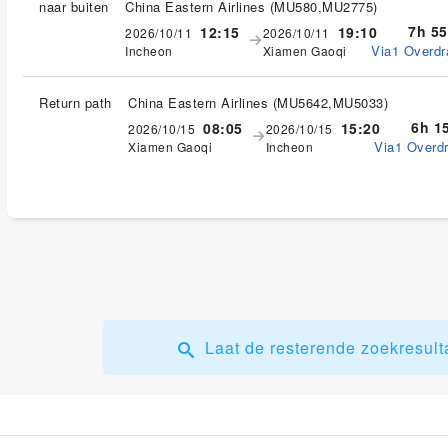
naar buiten
China Eastern Airlines
(
MU580,MU2775
)
7h 5
12:15
19:10
2026/10/11
2026/10/11
Via1 Overdr
Incheon
Xiamen Gaoqi
Return path
China Eastern Airlines
(
MU5642,MU5033
)
6h 1
08:05
15:20
2026/10/15
2026/10/15
Via1 Overdr
Xiamen Gaoqi
Incheon
Laat de resterende zoekresult