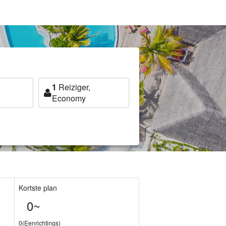
1
Reiziger,
Economy
Kortste plan
0~
0(Eenrichtings)