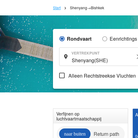
Start
Shenyang→Bishkek
Rondvaart
Eenrichtings
VERTREKPUNT
Alleen Rechtstreekse Vluchten
Verfijnen op
A
luchtvaartmaatschappij
Return path
naar buiten
0