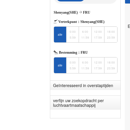
Shenyang(SHE)
FRU
Vertrekpunt：
Shenyang(SHE)
E
0:00
6:00
12:00
18:00
alle
-
-
-
-
5:59
11:59
17:59
23:59
Bestemming：
FRU
0:00
6:00
12:00
18:00
alle
-
-
-
-
5:59
11:59
17:59
23:59
Geïnteresseerd in overstaptijden
verfijn uw zoekopdracht per
luchtvaartmaatschappij