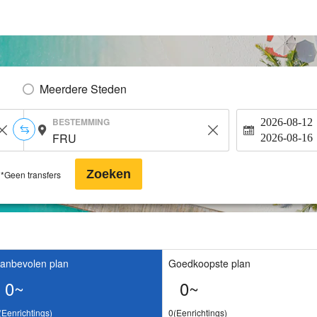
Meerdere Steden
BESTEMMING
2026-08-12
2026-08-16
Zoeken
*Geen transfers
anbevolen plan
Goedkoopste plan
0~
0~
(Eenrichtings)
0(Eenrichtings)