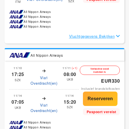
SZX
ITM
All Nippon Airways
All Nippon Airways
All Nippon Airways
All Nippon Airways
Vluchtgegevens Bekijken
All Nippon Airways
11/10
11/11
(+1)
Verkochte stoel
nummer:6.
17:25
08:00
Via1
UKB
EUR330
SZX
Overdracht(en)
Inclusief brandstofkosten
11/14
11/14
07:05
15:20
Via1
SZX
UKB
Overdracht(en)
Paspoort vereist
All Nippon Airways
All Nippon Airways