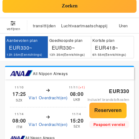
Zoeken
transittijden
Luchtvaartmaatschappij
Uren
verfijnen
Aanbevolen plan
Goedkoopste plan
Kortste plan
EUR330~
EUR330~
EUR418~
13h 35m(Eenrichtings)
13h 35m(Eenrichtings)
6h 55m(Eenrichtings)
All Nippon Airways
11/10
11/11
(+1)
EUR330
17:25
08:00
Via1 Overdracht(en)
Inclusief brandstofkosten
UKB
SZX
11/14
11/14
08:00
15:20
Via1 Overdracht(en)
Paspoort vereist
SZX
ITM
All Nippon Airways