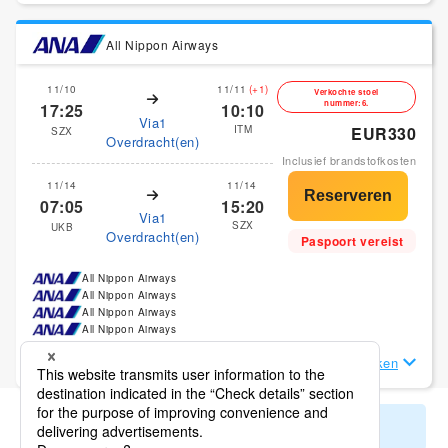
All Nippon Airways
11/10
11/11
(+1)
Verkochte stoel
nummer:6.
17:25
10:10
Via1
ITM
EUR330
SZX
Overdracht(en)
Inclusief brandstofkosten
11/14
11/14
07:05
15:20
Via1
SZX
UKB
Overdracht(en)
Paspoort vereist
All Nippon Airways
All Nippon Airways
All Nippon Airways
All Nippon Airways
Vluchtgegevens Bekijken
Laat de resterende zoekresultaten zien