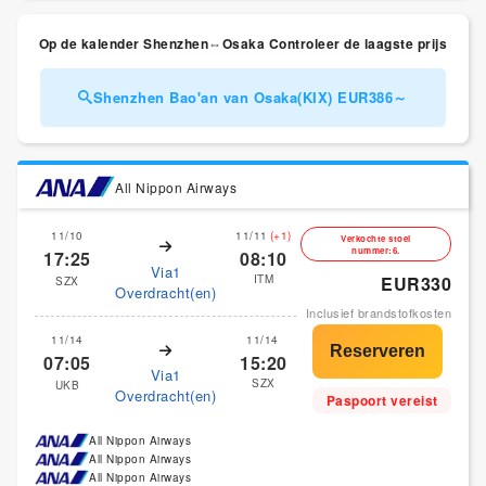
Op de kalender Shenzhen⇔Osaka Controleer de laagste prijs
Shenzhen Bao'an van Osaka(KIX) EUR386～
All Nippon Airways
11/10
11/11
(+1)
Verkochte stoel
nummer:6.
17:25
08:10
Via1
ITM
EUR330
SZX
Overdracht(en)
Inclusief brandstofkosten
11/14
11/14
07:05
15:20
Via1
SZX
UKB
Overdracht(en)
Paspoort vereist
All Nippon Airways
All Nippon Airways
All Nippon Airways