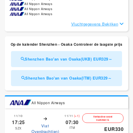
All Nippon Airways
All Nippon Airways
All Nippon Airways
Vluchtgegevens Bekijken
Op de kalender Shenzhen⇔Osaka Controleer de laagste prijs
Shenzhen Bao'an van Osaka(UKB) EUR329～
Shenzhen Bao'an van Osaka(ITM) EUR329～
All Nippon Airways
11/10
11/11
(+1)
Verkochte stoel
nummer:6.
17:25
07:30
Via1
ITM
EUR330
SZX
Overdracht(en)