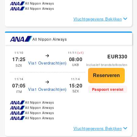
All Nippon Airways
All Nippon Airways
Vluchtgegevens Bekijken
All Nippon Airways
11/10
11/11
(+1)
EUR330
17:25
08:00
Via1 Overdracht(en)
Inclusief brandstofkosten
UKB
SZX
11/14
11/14
07:05
15:20
Via1 Overdracht(en)
Paspoort vereist
SZX
ITM
All Nippon Airways
All Nippon Airways
All Nippon Airways
All Nippon Airways
Vluchtgegevens Bekijken