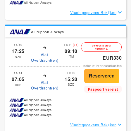
All Nippon Airways
Vluchtgegevens Bekijken
All Nippon Airways
11/10
11/11
(+1)
Verkochte stoel
nummer:6.
17:25
09:10
Via1
ITM
EUR330
SZX
Overdracht(en)
Inclusief brandstofkosten
11/14
11/14
07:05
15:20
Via1
SZX
UKB
Overdracht(en)
Paspoort vereist
All Nippon Airways
All Nippon Airways
All Nippon Airways
All Nippon Airways
Vluchtgegevens Bekijken