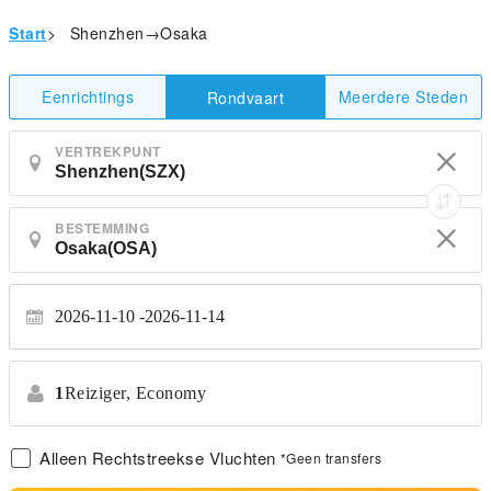
Start
>
Shenzhen→Osaka
Eenrichtings
Meerdere Steden
Rondvaart
VERTREKPUNT
BESTEMMING
2026-11-10
2026-11-14
1
Reiziger,
Economy
Alleen Rechtstreekse Vluchten
*Geen transfers