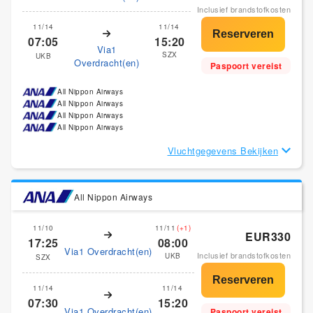
Inclusief brandstofkosten
11/14
11/14
07:05
15:20
Via1
SZX
UKB
Overdracht(en)
Paspoort vereist
All Nippon Airways
All Nippon Airways
All Nippon Airways
All Nippon Airways
Vluchtgegevens Bekijken
All Nippon Airways
11/10
11/11
(+1)
EUR330
17:25
08:00
Via1 Overdracht(en)
Inclusief brandstofkosten
UKB
SZX
11/14
11/14
07:30
15:20
Via1 Overdracht(en)
Paspoort vereist