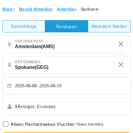
Start
>
Noord Amerika
>
Amerika
>
Spokane
Eenrichtings
Meerdere Steden
Rondvaart
VERTREKPUNT
BESTEMMING
2026-08-08
2026-08-10
1
Reiziger,
Economy
Alleen Rechtstreekse Vluchten
*Geen transfers