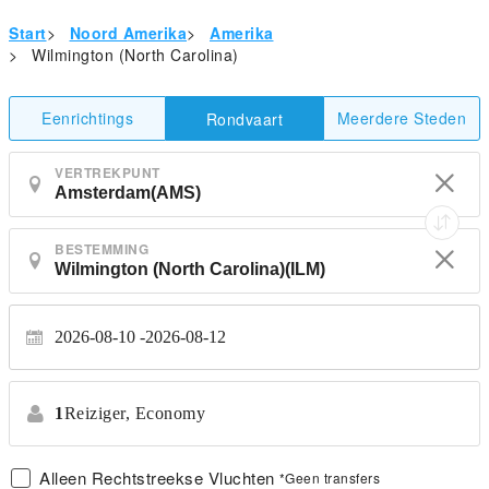
Start
>
Noord Amerika
>
Amerika
>
Wilmington (North Carolina)
Eenrichtings
Meerdere Steden
Rondvaart
VERTREKPUNT
BESTEMMING
2026-08-10
2026-08-12
1
Reiziger,
Economy
Alleen Rechtstreekse Vluchten
*Geen transfers