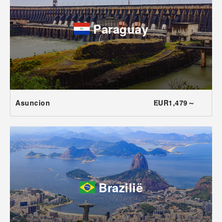
Paraguay
Asuncion
EUR1,479～
Brazilië