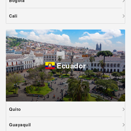
Bogota
Cali
Ecuador
Quito
Guayaquil