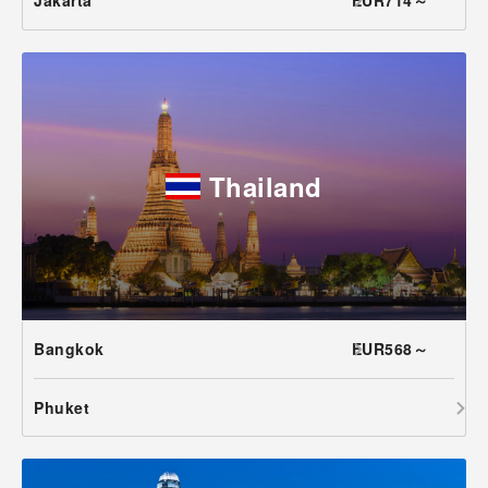
Jakarta
EUR714～
Thailand
Bangkok
EUR568～
Phuket