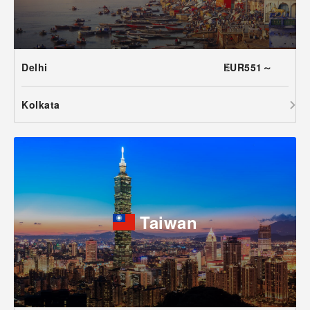
Delhi
EUR551～
Kolkata
Taiwan