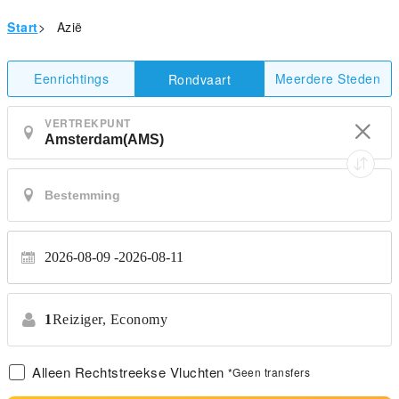
Start
>
Azië
Eenrichtings
Meerdere Steden
Rondvaart
VERTREKPUNT
2026-08-09
2026-08-11
1
Reiziger,
Economy
Alleen Rechtstreekse Vluchten
*Geen transfers