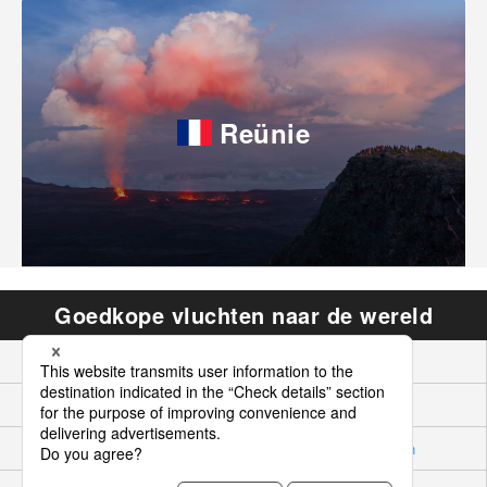
Reünie
Goedkope vluchten naar de wereld
Azië
Hawaii Pacific
Noord Amerika
Europa
Oceanië
Midden-Oosten