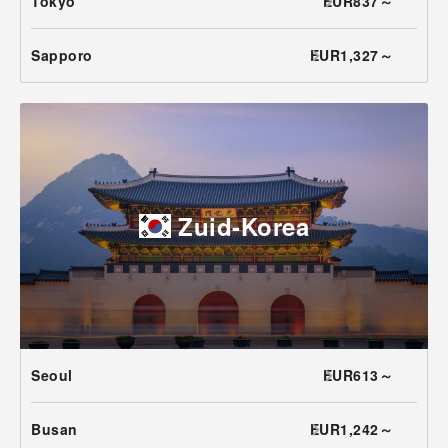
Tokyo
EUR837～
Sapporo
EUR1,327～
Zuid-Korea
Seoul
EUR613～
Busan
EUR1,242～