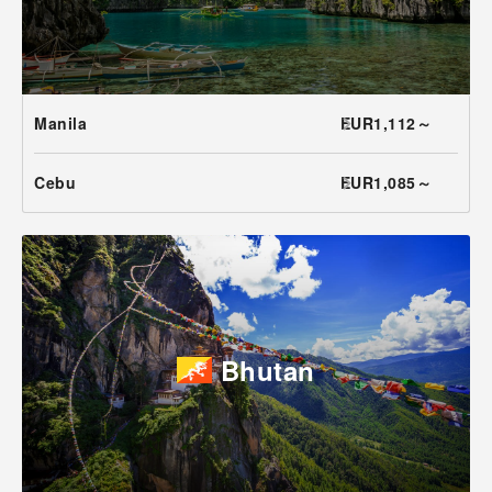
Manila
EUR1,112～
Cebu
EUR1,085～
Bhutan