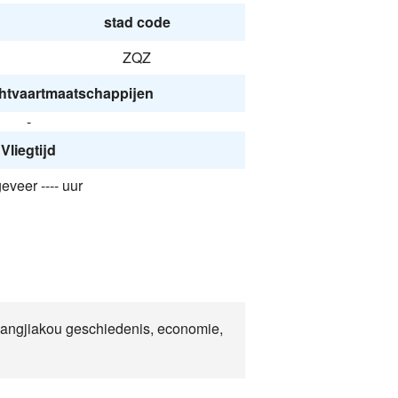
stad code
ZQZ
htvaartmaatschappijen
-
Vliegtijd
veer ---- uur
Zhangjiakou geschiedenis, economie,