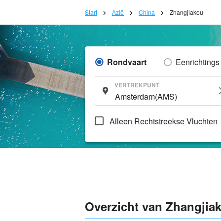
Start
Azië
China
Zhangjiakou
Rondvaart
Eenrichtings
VERTREKPUNT
Alleen Rechtstreekse Vluchten
Overzicht van Zhangjia