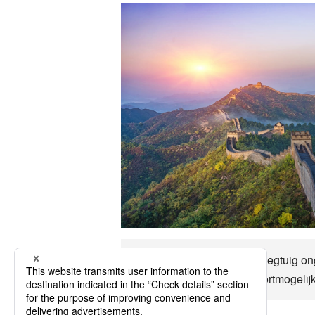
Tot Zhangjiakou kan per vliegtuig on
klimaat, belangrijke transportmogeli