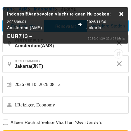
Start
>
Azië
>
Indonesië
>
Jakarta
IndonesiëAanbevolen vlucht te gaan
Nu zoeken!
2026/09/01
2026/11/30
Eenrichtings
Meerdere Steden
Rondvaart
Amsterdam(AMS)
Jakarta
EUR713
～
2026/01/20 22:10Tijdstip
VERTREKPUNT
BESTEMMING
2026-08-10
2026-08-12
1
Reiziger,
Economy
Alleen Rechtstreekse Vluchten
*Geen transfers