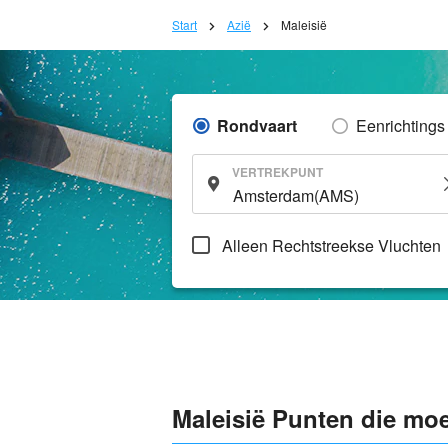
Start
Azië
Maleisië
Rondvaart
Eenrichtings
VERTREKPUNT
Alleen Rechtstreekse Vluchten
Maleisië Punten die mo