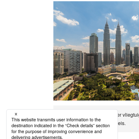
Maleisië Het is ongeveer per vliegtuig
Laten we genieten van de reis.