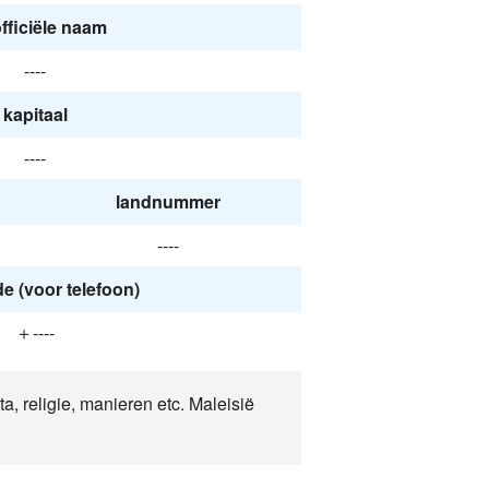
fficiële naam
----
kapitaal
----
landnummer
----
 (voor telefoon)
＋----
ta, religie, manieren etc. Maleisië