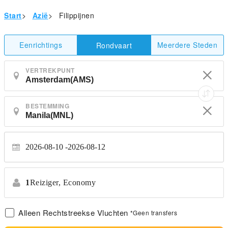
Start
>
Azië
>
Filippijnen
Eenrichtings
Meerdere Steden
Rondvaart
VERTREKPUNT
BESTEMMING
2026-08-10
2026-08-12
1
Reiziger,
Economy
Alleen Rechtstreekse Vluchten
*Geen transfers