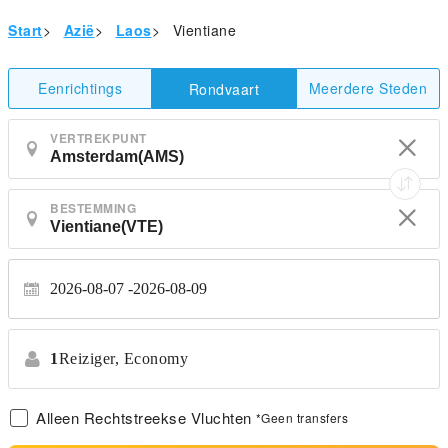
Start
>
Azië
>
Laos
>
Vientiane
Eenrichtings
Meerdere Steden
Rondvaart
VERTREKPUNT
BESTEMMING
2026-08-07
2026-08-09
1
Reiziger,
Economy
Alleen Rechtstreekse Vluchten
*Geen transfers