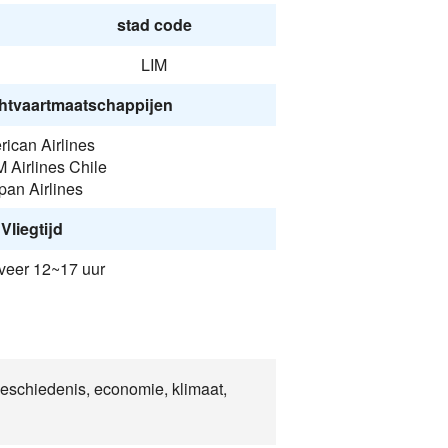
stad code
LIM
htvaartmaatschappijen
ican Airlines
 Airlines Chile
pan Airlines
Vliegtijd
eer 12~17 uur
geschiedenis, economie, klimaat,