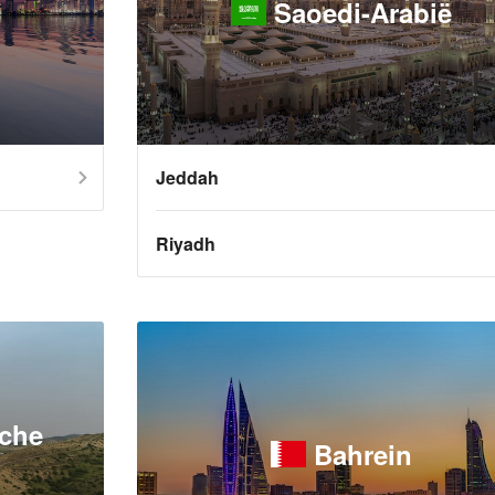
Saoedi-Arabië
Jeddah
Riyadh
sche
Bahrein