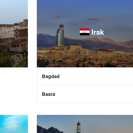
Irak
Bagdad
Basra