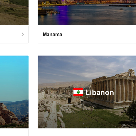
Manama
Libanon