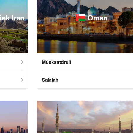
iek Iran
Oman
Muskaatdruif
Salalah