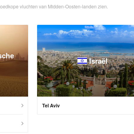
 goedkope vluchten van Midden-Oosten-landen zien.
sche
Israël
Tel Aviv